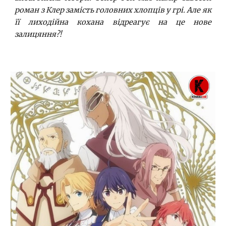
роман з Клер замість головних хлопців у грі. Але як
її лиходійна кохана відреагує на це нове
залицяння?!