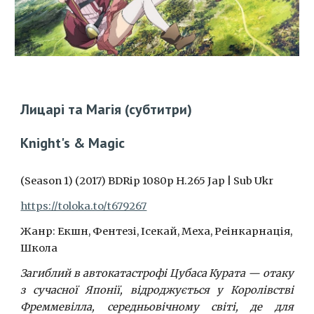
Лицарі та Магія
(субтитри)
Knight's & Magic
(Season 1) (2017) BDRip 1080p H.265 Jap | Sub Ukr
https://toloka.to/t679267
Жанр: Екшн, Фентезі, Ісекай, Меха, Реінкарнація,
Школа
Загиблий в автокатастрофі Цубаса Курата — отаку
з сучасної Японії, відроджується у Королівстві
Фреммевілла, середньовічному світі, де для