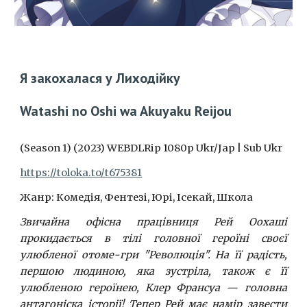
Я закохалася у Лиходійку
Watashi no Oshi wa Akuyaku Reijou
(Season 1) (2023) WEBDLRip 1080p Ukr/Jap | Sub Ukr
https://toloka.to/t675381
Жанр: Комедія, Фентезі, Юрі, Ісекай, Школа
Звичайна офісна працівниця Рей Оохаші
прокидається в тілі головної героїні своєї
улюбленої отоме-гри "Революція". На її радість,
першою людиною, яка зустріла, також є її
улюбленою героїнею, Клер Франсуа — головна
антагоніска історії! Тепер Рей має намір завести