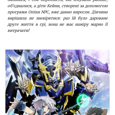
об'єдналися, а діти Кейни, створені за допомогою
програми Опіки NPC, вже давно виросли. Дівчина
вирішила не зневірятися: раз їй було дароване
друге життя в грі, вона не має наміру марно її
витрачати!