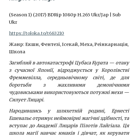
(Season 1) (2017) BDRip 1080p H.265 Ukr/Jap | Sub
Ukr
https://toloka.to/t683210
Жанр: Екшн, Фентезі, Ісекай, Меха, Реінкарнація,
Школа
Загиблий в автокатастрофі Цубаса Курата — отаку
з сучасної Японії, відроджується у Королівстві
Фреммевілла, середньовічному світі, де для
боротьби з жахливими демонічними
чудовиськами використовуються потужні мехи —
Силует Лицарі.
Народившись у шляхетній родині, Ернесті
Ешевальє отримує неймовірні магічні здібності, та
вступає до Академії Лицарів Пілотів Лайгіала. Ця
школа магії навчає юнаків і дівчат, як керувати