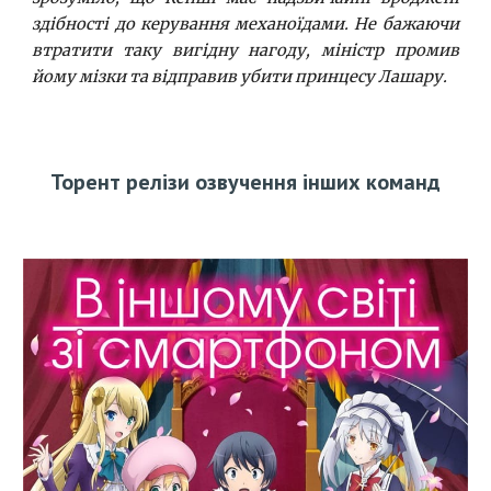
здібності до керування механоїдами. Не бажаючи
втратити таку вигідну нагоду, міністр промив
йому мізки та відправив убити принцесу Лашару.
Торент релізи озвучення інших команд