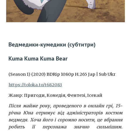
Ведмедики-кумедики
(субтитри)
Kuma Kuma Kuma Bear
(Season 1) (2020) BDRip 1080p H.265 Jap | Sub Ukr
https://toloka.to/t682083
Жанр: Пригоди, Комедія, Фентезі, Ісекай
Після майже року, проведеного в онлайн грі, 15-
річна Юна отримує від адміністраторів костюм
ведмедя. Хоча його і соромно носити, це вбрання
робить її персонажа значно сильнішим.