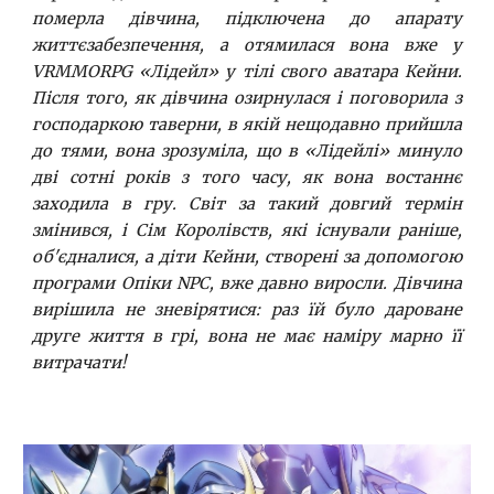
померла дівчина, підключена до апарату
життєзабезпечення, а отямилася вона вже у
VRMMORPG «Лідейл» у тілі свого аватара Кейни.
Після того, як дівчина озирнулася і поговорила з
господаркою таверни, в якій нещодавно прийшла
до тями, вона зрозуміла, що в «Лідейлі» минуло
дві сотні років з того часу, як вона востаннє
заходила в гру. Світ за такий довгий термін
змінився, і Сім Королівств, які існували раніше,
об'єдналися, а діти Кейни, створені за допомогою
програми Опіки NPC, вже давно виросли. Дівчина
вирішила не зневірятися: раз їй було дароване
друге життя в грі, вона не має наміру марно її
витрачати!