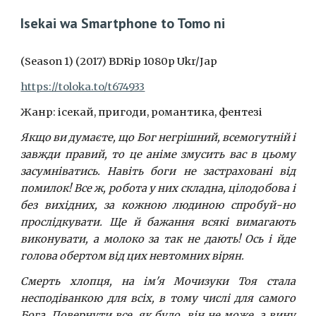
Isekai wa Smartphone to Tomo ni
(Season 1) (2017) BDRip 1080p Ukr/Jap
https://toloka.to/t674933
Жанр: ісекай, пригоди, романтика, фентезі
Якщо ви думаєте, що Бог негрішний, всемогутній і
завжди правий, то це аніме змусить вас в цьому
засумніватись. Навіть боги не застраховані від
помилок! Все ж, робота у них складна, цілодобова і
без вихідних, за кожною людиною спробуй-но
прослідкувати. Ще й бажання всякі вимагають
виконувати, а молоко за так не дають! Ось і йде
голова обертом від цих невтомних вірян.
Смерть хлопця, на ім'я Мочизуки Тоя стала
несподіванкою для всіх, в тому числі для самого
Бога. Повернути все, як було, він не може, а вину