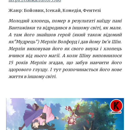
https://toloka.to/t675586
Жанр: Бойовик, Ісекай, Комедія, Фентезі
Молодий хлопець, помер в результаті наїзду пані
Вантажівки та відродився в іншому світі, як маля.
А там його знайшов герой (який також відомий
як"Мудрець") Мерлін Волфорд і дав йому Ім'я Шін.
Мерлін виховував його як свого внука і хлопець
вчився від нього магії. А коли Шіну виповнилося
15 років Мерлін згадав, що забув навчити його
здорового глузду. І тут розпочинається його нове
життя в іншому світі.