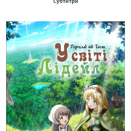
С
убтитри