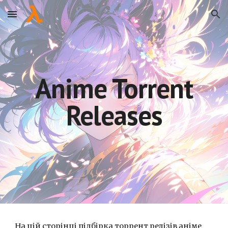
Skip to main content
Skip to navigation
Anime Torrent
Releases
На цій сторінці підбірка торрент релізів аніме