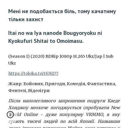
Мені не подобається біль, тому качатиму
тільки захист
Itai no wa Iya nanode Bougyoryoku ni
Kyokufuri Shitai to Omoimasu.
(Season 1) (2020) BDRip 1080p H.265 Ukr/Jap | Sub
Ukr
https://toloka.to/t676177
Жанр: Бойовик, Пригоди, Комедія, Фантастика,
Фентезі, Відеоігри
Після наполегливого запрошення подруги Каеде
Хонджоу неохоче погоджується спробувати New
World Online - дуже популярну VRMMO, в яку
грають тисячі людей по всій Японії. Назвавши