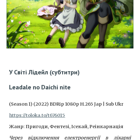
У Світі Лідейл (субтитри)
Leadale no Daichi nite
(Season 1) (2022) BDRip 1080p H.265 Jap | Sub Ukr
https://toloka.to/t676015
Жанр: Пригоди, Фентезі, Ісекай, Реінкарнація
Через відключення електроенергії в лікарні