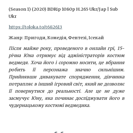
(Season 1) (2020) BDRip 1080p H.265 Ukr/Jap | Sub
Ukr
https://toloka.to/t682613
Жанр: Пригоди, Комедія, Фентезі, Ісекай
Після майже року, проведеного в онлайн грі, 15-
річна Юна отримує від адміністраторів костюм
ведмедя. Хоча його і соромно носити, це вбрання
робить її персонажа значно сильнішим.
Прийнявши дивакувате спорядження, дівчинка
потрапляє в інший ігровий світ, який не дозволяє
її повернутися до реальності. Але це не дуже
засмучує Юну, яка починає досліджувати його в
чудернацькому костюмі ведмедика.