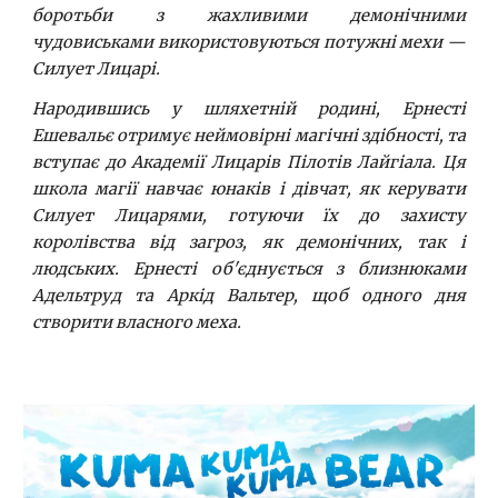
боротьби з жахливими демонічними
чудовиськами використовуються потужні мехи —
Силует Лицарі.
Народившись у шляхетній родині, Ернесті
Ешевальє отримує неймовірні магічні здібності, та
вступає до Академії Лицарів Пілотів Лайгіала. Ця
школа магії навчає юнаків і дівчат, як керувати
Силует Лицарями, готуючи їх до захисту
королівства від загроз, як демонічних, так і
людських. Ернесті об'єднується з близнюками
Адельтруд та Аркід Вальтер, щоб одного дня
створити власного меха.