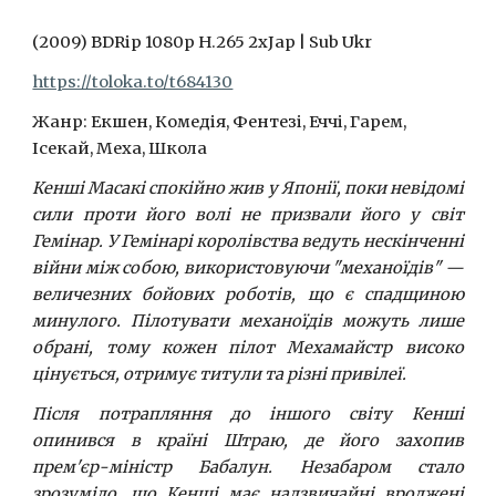
(2009) BDRip 1080p H.265 2xJap | Sub Ukr
https://toloka.to/t684130
Жанр: Екшен, Комедія, Фентезі, Еччі, Гарем,
Ісекай, Меха, Школа
Кенші Масакі спокійно жив у Японії, поки невідомі
сили проти його волі не призвали його у світ
Гемінар. У Гемінарі королівства ведуть нескінченні
війни між собою, використовуючи "механоїдів" —
величезних бойових роботів, що є спадщиною
минулого. Пілотувати механоїдів можуть лише
обрані, тому кожен пілот Мехамайстр високо
цінується, отримує титули та різні привілеї.
Після потрапляння до іншого світу Кенші
опинився в країні Штраю, де його захопив
прем'єр-міністр Бабалун. Незабаром стало
зрозуміло, що Кенші має надзвичайні вроджені