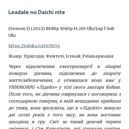
Leadale no Daichi nite
(Season 1) (2022) BDRip 1080p H.265 Ukr/Jap | Sub
Ukr
https://toloka.to/t678154
Жанр: Пригоди, Фентезі, Ісекай, Реінкарнація
Через відключення електроенергії в лікарні
померла дівчина, підключена до апарату
життєзабезпечення, а отямилася вона вже у
VRMMORPG «Лідейл» у тілі свого аватара Кейни.
Після того, як дівчина озирнулася і поговорила з
господаркою таверни, в якій нещодавно прийшла
до тями, вона зрозуміла, що в «Лідейлі» минуло
дві сотні років з того часу, як вона востаннє
заходила в гру. Світ за такий довгий термін
змінився, і Сім Королівств, які існували раніше,