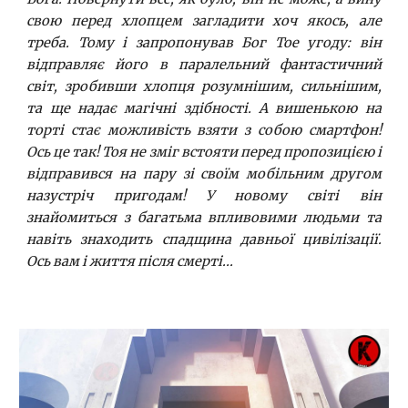
свою перед хлопцем загладити хоч якось, але
треба. Тому і запропонував Бог Тое угоду: він
відправляє його в паралельний фантастичний
світ, зробивши хлопця розумнішим, сильнішим,
та ще надає магічні здібності. А вишенькою на
торті стає можливість взяти з собою смартфон!
Ось це так! Тоя не зміг встояти перед пропозицією і
відправився на пару зі своїм мобільним другом
назустріч пригодам! У новому світі він
знайомиться з багатьма впливовими людьми та
навіть знаходить спадщина давньої цивілізації.
Ось вам і життя після смерті...